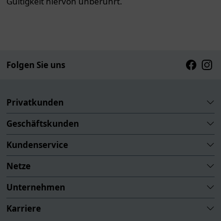
Gültigkeit hiervon unberührt.
Folgen Sie uns
Faceboo
Inst
Privatkunden
Geschäftskunden
Kundenservice
Netze
Unternehmen
Karriere