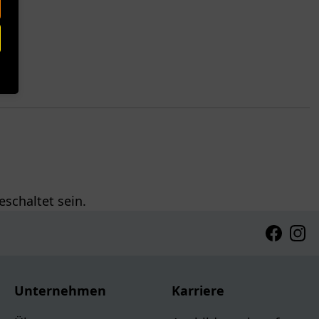
schaltet sein.
Faceboo
Inst
Unternehmen
Karriere