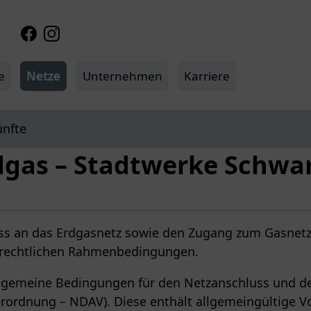
Facebook
Instagram
e
Netze
Unternehmen
Karriere
ünfte
dgas – Stadtwerke Schw
ss an das Erdgasnetz sowie den Zugang zum Gasnet
 rechtlichen Rahmenbedingungen.
llgemeine Bedingungen für den Netzanschluss und d
rordnung – NDAV). Diese enthält allgemeingültige V