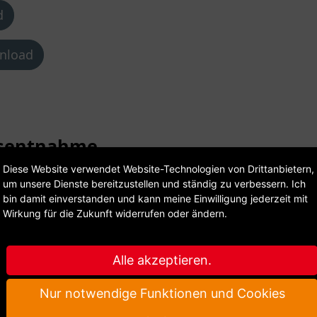
d
nload
asentnahme
Diese Website verwendet Website-Technologien von Drittanbietern,
um unsere Dienste bereitzustellen und ständig zu verbessern. Ich
es zur Gasversorgung im Netzgebiet der Stadtwerke 
bin damit einverstanden und kann meine Einwilligung jederzeit mit
erem die Anmeldung der Gasanlage durch ein eingetr
Wirkung für die Zukunft widerrufen oder ändern.
hlers auf Antrag.
Alle akzeptieren.
wnload
Nur notwendige Funktionen und Cookies
Download