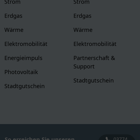
Strom
Strom
Erdgas
Erdgas
Wärme
Wärme
Elektromobilität
Elektromobilität
Energieimpuls
Partnerschaft &
Support
Photovoltaik
Stadtgutschein
Stadtgutschein
So erreichen Sie unseren
03774