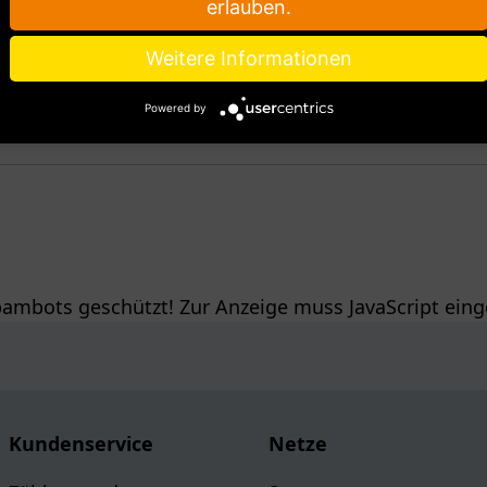
erlauben.
Weitere Informationen
Powered by
pambots geschützt! Zur Anzeige muss JavaScript einge
Kundenservice
Netze