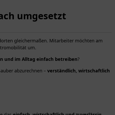
fach umgesetzt
dorten gleichermaßen. Mitarbeiter möchten am
ktromobilität um.
n und im Alltag einfach betreiben
?
 sauber abzurechnen –
verständlich, wirtschaftlich
ie das
einfach, wirtschaftlich und zuverlässig