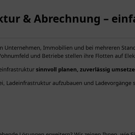
ktur & Abrechnung – ein
– in Unternehmen, Immobilien und bei mehreren Stan
ohnumfeld und Betriebe stellen ihre Flotten auf Ele
deinfrastruktur
sinnvoll planen, zuverlässig umsetze
abei, Ladeinfrastruktur aufzubauen und Ladevorgänge
ehende Lösungen erweitern? Wir zeigen Ihnen, wie S