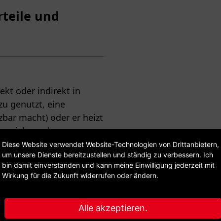
rteile und
ekt oder indirekt in
u genutzt, eine
ar macht) oder er heizt
speicher oder
Diese Website verwendet Website-Technologien von Drittanbietern,
um unsere Dienste bereitzustellen und ständig zu verbessern. Ich
bin damit einverstanden und kann meine Einwilligung jederzeit mit
Wirkung für die Zukunft widerrufen oder ändern.
acher Einbau möglich.
r Solarstrom kann direkt
Alle akzeptieren.