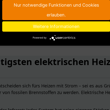
en keine
Nur notwendige Funktionen und Cookies
ne regelmäßigen
erlauben.
rbaren Quellen wird
Weitere Informationen
Powered by
tigsten elektrischen He
heiden sich fürs Heizen mit Strom – sei es aus Grün
on fossilen Brennstoffen zu werden. Elektrische Heiz
 Infrarot: Jedes System hat seine eigenen Stärken