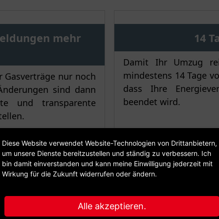
meldungen mehr
14 T
Damit Ihr Umzug reib
mindestens 14 Tage vo
r Gasverträge nur noch
dass Ihre Energieve
Änderungen sind dann
beendet wird.
kte und transparente
ellen.
Diese Website verwendet Website-Technologien von Drittanbietern,
um unsere Dienste bereitzustellen und ständig zu verbessern. Ich
e Wohnung ziehen, müssen Sie uns darüber mindestens 14 
bin damit einverstanden und kann meine Einwilligung jederzeit mit
weise am 7. Juli 2025, können wir den Einzug frühestens z
Wirkung für die Zukunft widerrufen oder ändern.
lt ebenso für den Auszug aus Ihrer bisherigen Wohnung.
Alle akzeptieren.