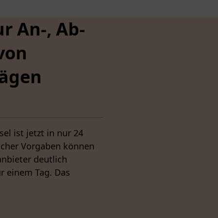
r An-, Ab-
von
rägen
l ist jetzt in nur 24
icher Vorgaben können
anbieter deutlich
ur einem Tag. Das