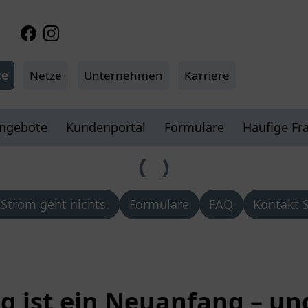
Facebook
Instagram
ce
Netze
Unternehmen
Karriere
angebote
Kundenportal
Formulare
Häufige Fr
Strom geht nichts.
Formulare
FAQ
Kontakt S
g ist ein Neuanfang – und