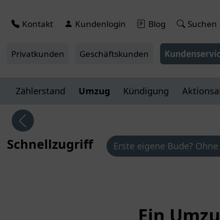
Kontakt
Kundenlogin
Blog
Suchen
Privatkunden
Geschäftskunden
Kundenservi
Zählerstand
Umzug
Kündigung
Aktions
Schnellzugriff
Erste eigene Bude? Ohne 
Ein Umzu