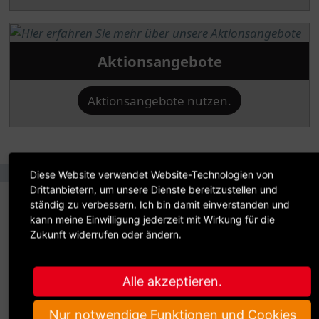
Aktionsangebote
Aktionsangebote nutzen.
Diese Website verwendet Website-Technologien von
Drittanbietern, um unsere Dienste bereitzustellen und
ständig zu verbessern. Ich bin damit einverstanden und
kann meine Einwilligung jederzeit mit Wirkung für die
So einfach kann Service sein –
Zukunft widerrufen oder ändern.
wir helfen Ihnen gerne
Alle akzeptieren.
Nur notwendige Funktionen und Cookies
Wir möchten Ihnen den bestmöglichen Service